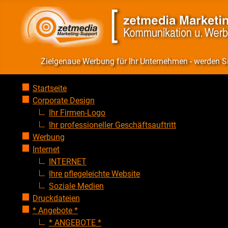
Zielgenaue Werbung für Ihr Unternehmen - werden 
Startseite
Corporate Design
Ihr Firmen-Logo
Ihr professioneller Geschäftsauftritt
Werbung
Internet
INTERNET
Ihre pflegeleichte Website
Soziale Medien
Druckdateien
* Angebote *
* ANGEBOTE *