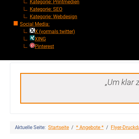
Kategorie: Printmedien
Kategorie: SEO
Kategorie: Webdesign
Social Media:
X (vormals twitter)
XING
Pinterest
„Um klar z
Aktuelle Seite:
Startseite
* Angebote *
Flyer-Druckd