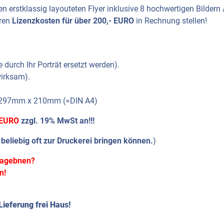
 erstklassig layouteten Flyer inklusive 8 hochwertigen Bildern 
uren
Lizenzkosten für über 200,- EURO
in Rechnung stellen!
 durch Ihr Porträt ersetzt werden).
irksam).
n 297mm x 210mm (=DIN A4)
 EURO
zzgl. 19% MwSt an!!!
e beliebig oft zur Druckerei bringen können.
)
hlagebnen?
n!
Lieferung frei Haus!