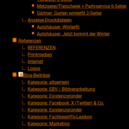
Metzgerei/Fleischerei + Partyservice 6-Seiter
Gärtner: Garten winterfit 2-Seiter
Anzeige-Druckdateien
Autohäuser: Winterfit
Autohäuser: Jetzt kommt der Winter
Referenzen
REFERENZEN
Printmedien
Internet
Logos
Blog-Beiträge
Kategorie: allgemein
Kategorie: EBV / Bildverarbeitung
Kategorie: Existenzgründer
Kategorie: Facebook, X (Twitter) & Co.
Kategorie: Existenzgründer
Kategorie: Fachbegriffs-Lexikon
Kategorie: Marketing