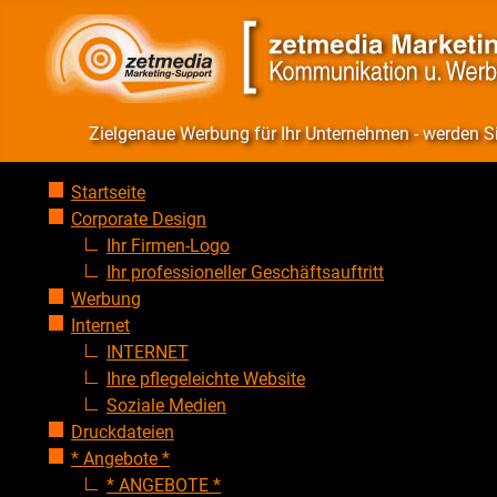
Zielgenaue Werbung für Ihr Unternehmen - werden 
Startseite
Corporate Design
Ihr Firmen-Logo
Ihr professioneller Geschäftsauftritt
Werbung
Internet
INTERNET
Ihre pflegeleichte Website
Soziale Medien
Druckdateien
* Angebote *
* ANGEBOTE *