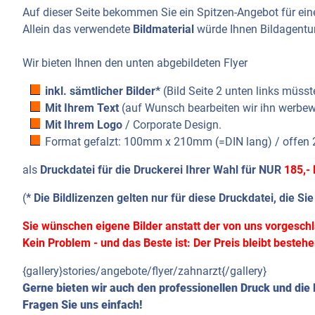
Auf dieser Seite bekommen Sie ein Spitzen-Angebot für einen
Allein das verwendete
Bildmaterial
würde Ihnen Bildagent
Wir bieten Ihnen den unten abgebildeten Flyer
inkl. sämtlicher Bilder*
(Bild Seite 2 unten links müsste
Mit Ihrem Text
(auf Wunsch bearbeiten wir ihn werbew
Mit Ihrem Logo
/ Corporate Design.
Format gefalzt: 100mm x 210mm (=DIN lang) / offe
als
Druckdatei für die Druckerei Ihrer Wahl
für NUR
185,-
(
* Die Bildlizenzen gelten nur für diese Druckdatei, die Si
Sie wünschen eigene Bilder anstatt der von uns vorgesc
Kein Problem - und das Beste ist: Der Preis bleibt bestehe
{gallery}stories/angebote/flyer/zahnarzt{/gallery}
Gerne bieten wir auch den professionellen Druck und die 
Fragen Sie uns einfach!